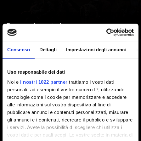
Progressione storia
Progressione bloccata
Consenso
Dettagli
Impostazioni degli annunci
In
Obiettivi/Achievement
Uso responsabile dei dati
Noi e
i nostri 1022 partner
trattiamo i vostri dati
L'achievement di Steam non si è sbloccato
personali, ad esempio il vostro numero IP, utilizzando
L'obiettivo di Galaxy non mi è stato assegnato
tecnologie come i cookie per memorizzare e accedere
alle informazioni sul vostro dispositivo al fine di
nonostante ne avessi soddisfatto i requisiti
pubblicare annunci e contenuti personalizzati, misurare
gli annunci e i contenuti, ricercare il pubblico e sviluppare
i servizi. Avete la possibilità di scegliere chi utilizza i
Esplorazione
vostri dati e per quali scopi. Le vostre scelte in materia di