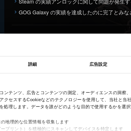
Steam の実績アンロックに関して問題が発
GOG Galaxy の実績を達成したのに完了とみ
探索
宝箱を取り逃しました/他のストーリー分岐を
詳細
広告設定
ことはできますか？
コンテンツ、広告とコンテンツの測定、オーディエンスの洞察、
クセスするCookieなどのテクノロジーを使用して、当社と当社の
、を処理します。データを誰がどのような目的で使用するかを選
差の地理的な位置情報を収集します
ガープリント）を積極的にスキャンしてデバイスを特定します