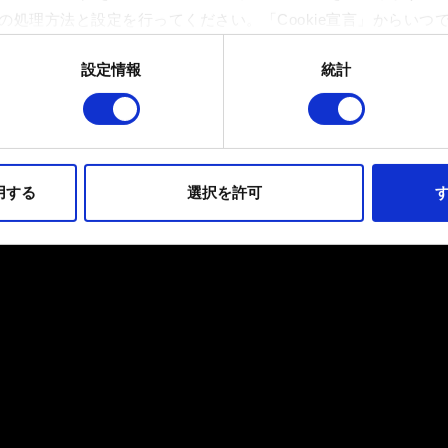
の処理方法と設定を行ってください。「Cookie宣言」からいつ
設定情報
統計
イトの機能を正常にお使いいただくために必要なものです。その他のC
ンとして技術的およびコンテンツ関連のフィードバックを送信し
持ちそうなコンテンツをお届けするために、一部のCookieをパ
らのオプションが有効になることはありません。
用する
選択を許可
す
フォーマンスの変更点に関する詳細は、下記の「設定」メニューでご