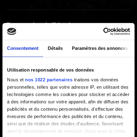
Progression de l'histoire
Progression bloquée
Consentement
Détails
Paramètres des annonces
Succès
Utilisation responsable de vos données
Nous et
nos 1022 partenaires
traitons vos données
Un succès Steam n'a pas été débloqué.
personnelles, telles que votre adresse IP, en utilisant des
Je n'ai pas obtenu un succès Galaxy en
technologies comme les cookies pour stocker et accéder
à des informations sur votre appareil, afin de diffuser des
remplissant les conditions requises.
publicités et du contenu personnalisés, d'effectuer des
mesures de performance des publicités et du contenu,
ainsi que de réaliser des études d’audience, favorisant
Exploration
ainsi le développement de services. Vous avez le choix