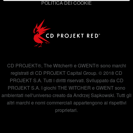
POLITICA DEI COOKIE
esigenze. Per aiutarci a raggiungerti, ad esempio tramite
i social media, con qualcosa che potresti trovare
interessante, a volte potremmo condividere parte dei
nostri cookie con i nostri partner. Tuttavia, questi
eventuali cookie facoltativi richiederanno la tua
autorizzazione.
Tutti i dettagli su come utilizziamo i cookie e su come
impostare le tue preferenze sono disponibili nel menu
CD PROJEKT®, The Witcher® e GWENT® sono marchi
"Impostazioni" qui sotto.
registrati di CD PROJEKT Capital Group. © 2018 CD
PROJEKT S.A. Tutti i diritti riservati. Sviluppato da CD
PROJEKT S.A. I giochi THE WITCHER e GWENT sono
ambientati nell'universo creato da Andrzej Sapkowski. Tutti gli
altri marchi e nomi commerciali appartengono ai rispettivi
proprietari.