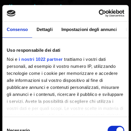
di non ritorno dopo avere
completato "Things Done
Consenso
Dettagli
Impostazioni degli annunci
In
Changed" ("La Torre"/epilogo di
Phantom Liberty)
Uso responsabile dei dati
Noi e
i nostri 1022 partner
trattiamo i vostri dati
personali, ad esempio il vostro numero IP, utilizzando
Creato 1 anno fa Aggiornato 1 anno fa
tecnologie come i cookie per memorizzare e accedere
alle informazioni sul vostro dispositivo al fine di
È una scelta voluta. La possibilità di tornare al punto di
pubblicare annunci e contenuti personalizzati, misurare
non ritorno dopo la fine di La Torre si sarebbe tradotta in
gli annunci e i contenuti, ricercare il pubblico e sviluppare
un'esperienza narrativa anomala, che preferiamo evitare.
i servizi. Avete la possibilità di scegliere chi utilizza i
Dato che in questo epilogo non si ottengono ricompense,
vostri dati e per quali scopi. Le vostre scelte in materia di
lasciamo semplicemente che il gioco e la storia di V si
privacy sono applicabili solo su questa proprietà digitale
concludano.
in cui avete effettuato le vostre scelte. È possibile
Selezione
modificare o revocare il proprio consenso in qualsiasi
Necessario