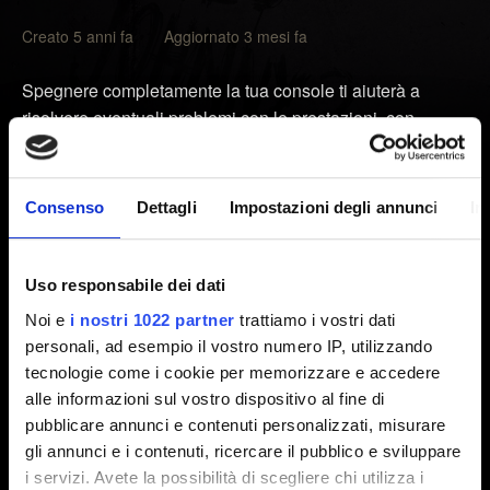
Creato 5 anni fa Aggiornato 3 mesi fa
Spegnere completamente la tua console ti aiuterà a
risolvere eventuali problemi con le prestazioni, con
blocchi di gioco e schermate nere. Così facendo, non
cancellerai i tuoi salvataggi o dati di gioco.
Consenso
Dettagli
Impostazioni degli annunci
In
Spegni la tua console. Non attivare la Modalità riposo.
Attendi che le spie della PlayStation si spengano
Uso responsabile dei dati
completamente e scollega il cavo di alimentazione.
Noi e
i nostri 1022 partner
trattiamo i vostri dati
Attendi almeno 2 minuti.
personali, ad esempio il vostro numero IP, utilizzando
Ricollega il cavo di alimentazione alla PlayStation e
tecnologie come i cookie per memorizzare e accedere
accendi la console.
alle informazioni sul vostro dispositivo al fine di
pubblicare annunci e contenuti personalizzati, misurare
In alcuni casi, ti consigliamo di usare un salvataggio
gli annunci e i contenuti, ricercare il pubblico e sviluppare
precedente al verificarsi del tuo problema.
i servizi. Avete la possibilità di scegliere chi utilizza i