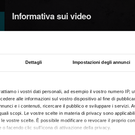
Informativa sui video
Informativa sui video
Suggerimenti
Dettagli
Impostazioni degli annunci
Inviare un feedback
rattiamo i vostri dati personali, ad esempio il vostro numero IP, 
dere alle informazioni sul vostro dispositivo al fine di pubblica
nunci e i contenuti, ricercare il pubblico e sviluppare i servizi. A
r quali scopi. Le vostre scelte in materia di privacy sono applicabi
to le vostre scelte. È possibile modificare o revocare il proprio 
 o facendo clic sull'icona di attivazione della privacy.