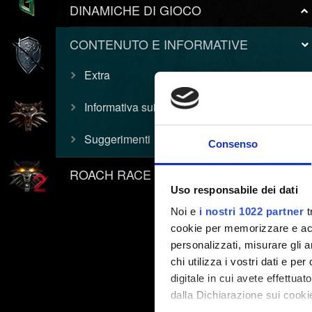
DINAMICHE DI GIOCO
CONTENUTO E INFORMATIVE
Extra
Informativa sui video
Suggerimenti
Consenso
ROACH RACE APP
Uso responsabile dei dati
Noi e
i nostri 1022 partner
t
cookie per memorizzare e acce
personalizzati, misurare gli an
chi utilizza i vostri dati e pe
digitale in cui avete effettua
dalla Dichiarazione sui cookie