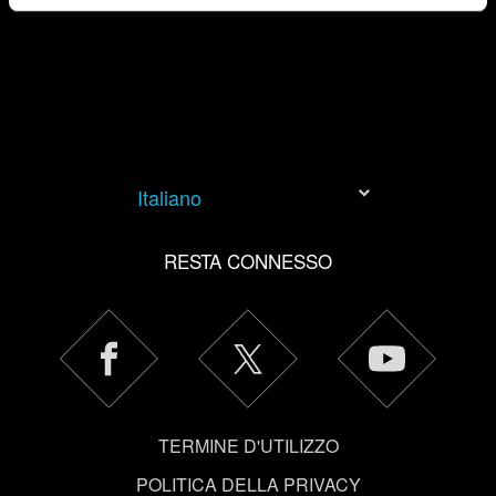
esigenze. Per aiutarci a raggiungerti, ad esempio tramite
i social media, con qualcosa che potresti trovare
interessante, a volte potremmo condividere parte dei
nostri cookie con i nostri partner. Tuttavia, questi
eventuali cookie facoltativi richiederanno la tua
autorizzazione.
Italiano
Tutti i dettagli su come utilizziamo i cookie e su come
impostare le tue preferenze sono disponibili nel menu
RESTA CONNESSO
"Impostazioni" qui sotto.
TERMINE D'UTILIZZO
POLITICA DELLA PRIVACY