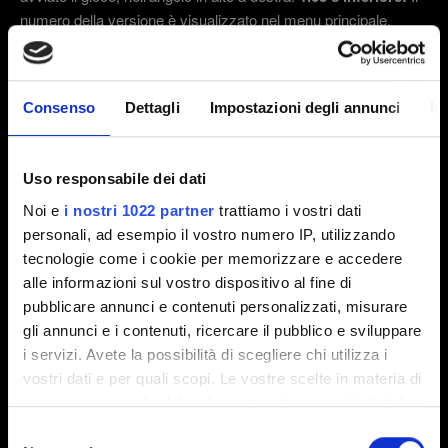
numero della versione è visualizzato nel menu principale,
nell'angolo in basso a sinistra.
2.31 (Ultima)
2.3
1.63
Consenso
Dettagli
Impostazioni degli annunci
In
Altra
Uso responsabile dei dati
Email (attento agli errori!)
Noi e
i nostri 1022 partner
trattiamo i vostri dati
personali, ad esempio il vostro numero IP, utilizzando
tecnologie come i cookie per memorizzare e accedere
alle informazioni sul vostro dispositivo al fine di
Breve descrizione del problema
pubblicare annunci e contenuti personalizzati, misurare
gli annunci e i contenuti, ricercare il pubblico e sviluppare
i servizi. Avete la possibilità di scegliere chi utilizza i
vostri dati e per quali scopi. Le vostre scelte in materia di
0/20
privacy sono applicabili solo su questa proprietà digitale
in cui avete effettuato le vostre scelte. È possibile
Selezione