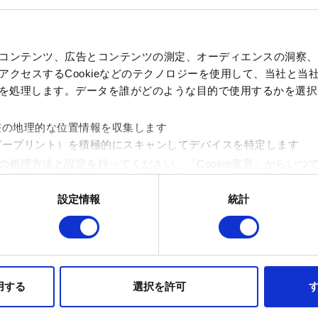
ファイルを追加
コンテンツ、広告とコンテンツの測定、オーディエンスの洞察、
このレポートにファイルを添付できます。例：グラフィック関
クセスするCookieなどのテクノロジーを使用して、当社と当社の
セーブフォルダのすべてのファイルを送付するように確認し
、を処理します。データを誰がどのような目的で使用するかを選
きます（例えば .zip）。
セーブファイルがこちらにあります：
%userprofile%\Saved
差の地理的な位置情報を収集します
ガープリント）を積極的にスキャンしてデバイスを特定します
参照
の処理方法と設定を行ってください。「Cookie宣言」からいつ
設定情報
統計
イトの機能を正常にお使いいただくために必要なものです。その他のC
ンとして技術的およびコンテンツ関連のフィードバックを送信し
持ちそうなコンテンツをお届けするために、一部のCookieをパ
送信
らのオプションが有効になることはありません。
用する
選択を許可
す
フォーマンスの変更点に関する詳細は、下記の「設定」メニューでご