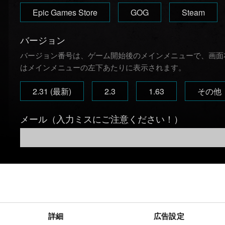
Epic Games Store
GOG
Steam
バージョン
バージョン番号は、ゲーム開始後のメインメニューで、画面
はメインメニューの左下あたりに表示されます。
2.31 (最新)
2.3
1.63
その他
メール（入力ミスにご注意ください！）
発生している問題の詳細
詳細
広告設定