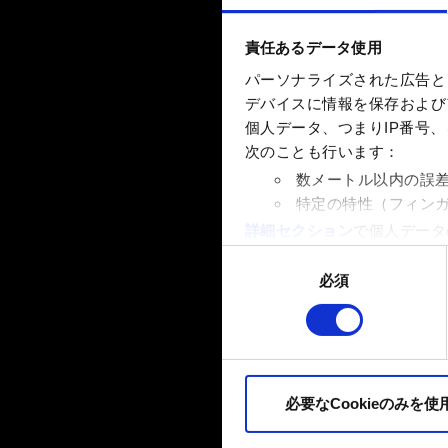
責任あるデータ使用
パーソナライズされた広告と
デバイスに情報を保存およびア
個人データ、つまりIP番号
次のことも行います：
数メートル以内の誤
特定の特性（フィン
詳細セクション
で個人データ
ます。
同
必須
意
一部のCookieはウェブサ
の
品質向上のために、オプショ
選
ィア上などでお客様が興味を
択
ます。お客様の許可なくこれ
必要なCookieのみを使
Cookieの使用およびパ