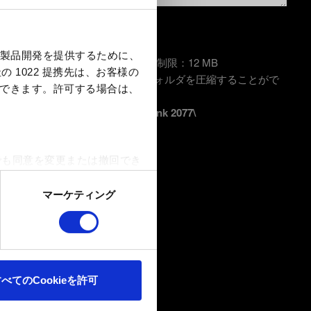
製品開発を提供するために、
連の問題の場合、画面写真 容量制限：12 MB
 1022 提携先は、お客様の
てください。セーブファイルのフォルダを圧縮することがで
択できます。
許可する場合は、
 Games\CD Projekt Red\Cyberpunk 2077\
でも同意を変更または撤回でき
マーケティング
ookieは、ウェブサイトの
ます。また、ソーシャルメデ
ートナーに提供する場合があり
べてのCookieを許可
確認ください。