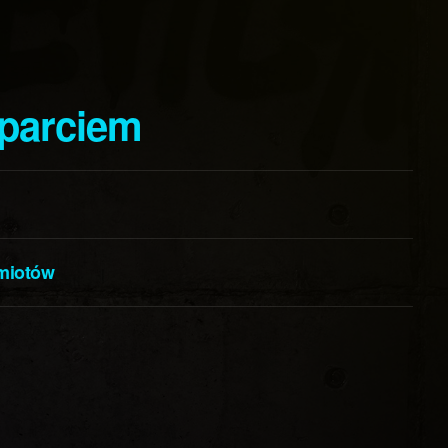
sparciem
miotów