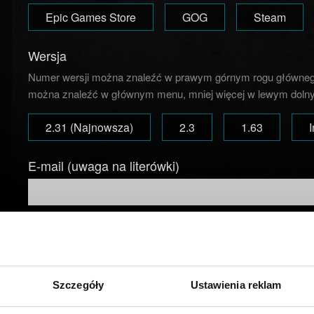
Epic Games Store
GOG
Steam
Wersja
Numer wersji można znaleźć w prawym górnym rogu główneg
można znaleźć w głównym menu, mniej więcej w lewym dolny
2.31 (Najnowsza)
2.3
1.63
E-mail (uwaga na literówki)
Krótki opis problemu
Szczegóły
Ustawienia reklam