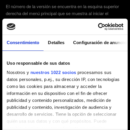
El número de la versión se encuentra en la esquina superior
derecha del menú principal que se muestra al iniciar el
juego.
1.63 y inferior:
El número de la versión se encuentra
en la parte inferior izquierda del menú principal.
2.31 (Más reciente)
2.3
1.63
Consentimiento
Detalles
Configuración de anuncios
Otra
Uso responsable de sus datos
Correo electrónico (¡comprueba que lo has escrito
Nosotros y
nuestros 1022 socios
procesamos sus
bien!)
datos personales, p.ej., su dirección IP, con tecnologías
como las cookies para almacenar y acceder la
información en su dispositivo con el fin de ofrecer
publicidad y contenido personalizados, medición de
Breve descripción del problema
publicidad y contenido, investigación de audiencia y
desarrollo de servicios. Tiene la opción de seleccionar
quién usa sus datos y con qué propósitos. Puede
cambiar o retirar su consentimiento en cualquier