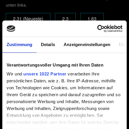
unten links.
2.31 (Neueste)
2.3
1.63
Andere
Zustimmung
Details
Anzeigeneinstellungen
Über
E-Mail (Tippfehler vermeiden!)
Verantwortungsvoller Umgang mit Ihren Daten
Wir und
unsere 1022 Partner
verarbeiten Ihre
Kurze Beschreibung des Problems
persönlichen Daten, wie z. B. Ihre IP-Adresse, mithilfe
von Technologien wie Cookies, um Informationen auf
Ihrem Gerät zu speichern und darauf zuzugreifen und so
personalisierte Werbung und Inhalte, Messungen von
0/20
Werbung und Inhalten, Zielgruppenforschung sowie
Entwicklung von Angeboten zu ermöglichen. Sie
entscheiden darüber, wer Ihre Daten für welche Zwecke
Datei hinzufügen