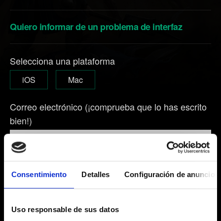
Quiero informar de un problema de interfaz
Selecciona una plataforma
iOS
Mac
Correo electrónico (¡comprueba que lo has escrito
bien!)
Breve descripción del problema
Consentimiento
Detalles
Configuración de anuncios
Uso responsable de sus datos