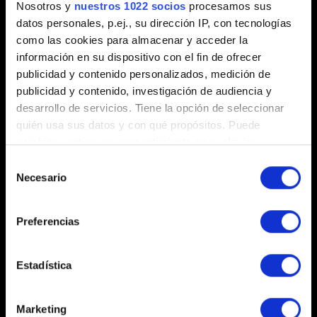
0/20
Nosotros y
nuestros 1022 socios
procesamos sus
datos personales, p.ej., su dirección IP, con tecnologías
como las cookies para almacenar y acceder la
Añadir archivo
información en su dispositivo con el fin de ofrecer
Puedes adjuntar un archivo a tu informe, por ejemplo: una
publicidad y contenido personalizados, medición de
captura de pantalla en caso de problemas con los gráficos.
publicidad y contenido, investigación de audiencia y
Límite: 12 MB.
desarrollo de servicios. Tiene la opción de seleccionar
quién usa sus datos y con qué propósitos. Puede
Explorar
cambiar o retirar su consentimiento en cualquier
momento desde la Declaración de cookies o clicando en
Selección
el Menú de consentimiento.
Necesario
de
consentimiento
Si lo permite, también quisiéramos:
Preferencias
Recopilar información sobre su ubicación
geográfica que puede tener una precisión de varios
Enviar
metros
Estadística
Identificar su dispositivo analizándolo activamente
para buscar características específicas (huellas
Marketing
Información acerca de tus datos personales
digitales)