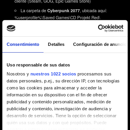
cliente (Steam, GOG, Epic Games Store)
La carpeta de
, ubicada aquí:
Cyberpunk 2077
%userprofile%\Saved Games\CD Projekt Red\
Las carpetas de
y
,
REDEngine
CD Projekt Red
ubicadas aquí: %userprofile%\AppData\Local\
Si no puedes ver la carpeta en el Explorador de
Consentimiento
Detalles
Configuración de anuncios
Windows, selecciona lo siguiente:
en Windows 10: Ver → Elementos ocultos
Uso responsable de sus datos
en Windows 11: Ver → Mostrar → Elementos ocultos
Nosotros y
nuestros 1022 socios
procesamos sus
Reinicia tu PC.
datos personales, p.ej., su dirección IP, con tecnologías
como las cookies para almacenar y acceder la
Vuelve a instalar Cyberpunk 2077 en un SSD.
¡No
información en su dispositivo con el fin de ofrecer
instales ningún mod!
publicidad y contenido personalizados, medición de
Si instalas el juego en la partición donde has instalado
publicidad y contenido, investigación de audiencia y
el sistema operativo, comprueba que el juego no esté
desarrollo de servicios. Tiene la opción de seleccionar
bloqueado por los ajustes de permisos de Windows e
quién usa sus datos y con qué propósitos. Puede
instálalo en el directorio raíz de la unidad, no en ninguna
cambiar o retirar su consentimiento en cualquier