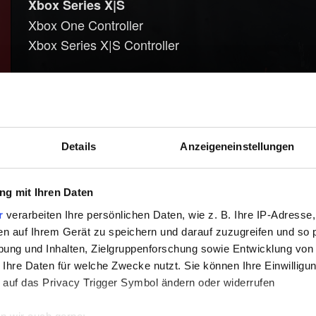
Xbox Series X|S
Xbox One Controller
Xbox Series X|S Controller
PlayStation 4
DualShock 4 Wireless-Controller
PlayStation 5
Details
Anzeigeneinstellungen
DualSense Wireless-Controller
g mit Ihren Daten
Controller, die nicht offiziell unterstützt werden, 
unter Umständen Software von Drittanbietern. Bitt
r
verarbeiten Ihre persönlichen Daten, wie z. B. Ihre IP-Adresse,
en auf Ihrem Gerät zu speichern und darauf zuzugreifen und so 
den Hersteller des Controllers.
ung und Inhalten, Zielgruppenforschung sowie Entwicklung von
 Ihre Daten für welche Zwecke nutzt. Sie können Ihre Einwilligun
 auf das Privacy Trigger Symbol ändern oder widerrufen