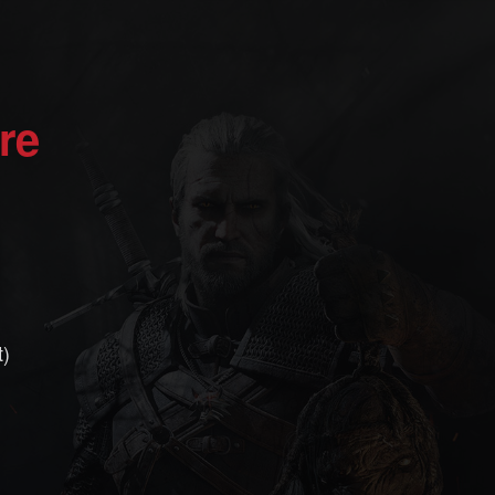
re
t)