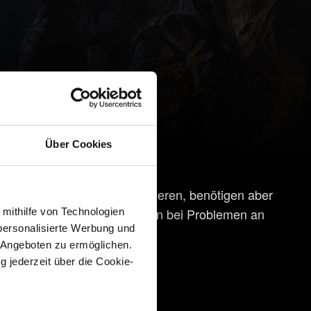
Über Cookies
können gegebenenfalls funktionieren, benötigen aber
e wende dich in solchen Fällen bei Problemen an
 mithilfe von Technologien
personalisierte Werbung und
 Angeboten zu ermöglichen.
g jederzeit über die Cookie-