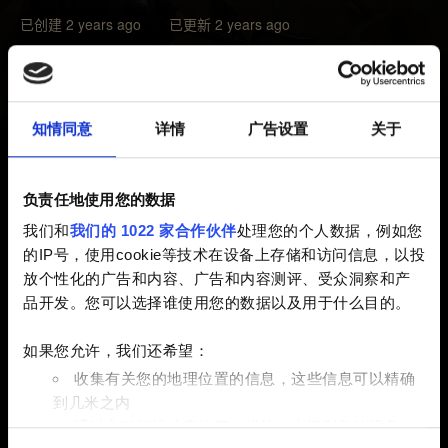
已创建 2 years ago 已更新 2 years ago
由于在技术方面遇到问题，我们难以继续为《巫师之昆特
牌：流浪法师》豪华版提供支持，此版本将于近期从各平
台下架（包括相关升级选项）：
知情同意
详情
广告设置
关于
- 2023 年 11 月 28 日起，豪华版将从 Google Play 下架；
- 2023 年 12 月 5 日起，豪华版将从 GOG、Steam 及
负责任地使用您的数据
Apple App Store 下架。
我们和
我们的 1022 家合作伙伴
处理您的个人数据，例如您
的IP号，使用cookie等技术在设备上存储和访问信息，以投
上述日期后，此前购买过《流浪法师》豪华版的玩家，将
放个性化的广告和内容、广告和内容测评、受众洞察和产
无法在《巫师之昆特牌》多人游戏中领取奖励。如果您拥
品开发。您可以选择谁使用您的数据以及用于什么目的。
有豪华版并希望领取奖励，请在指定的截止日期前，使用
GOG 账户登录《流浪法师》及《巫师之昆特牌》至少各一
如果您允许，我们还希望：
次。
收集有关您的地理位置的信息，这些信息可以精确
到几米之内
凡是在上述日期前购买豪华版并领取了奖励的玩家，都将
通过主动扫描特定特征（指纹）来识别您的设备