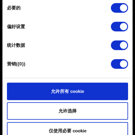
保留解锁的物品和对游戏的完整访问权。原为豪华版内容
同
在
细节部分
查找有关您的个人数据如何处理的更多信息，
的三套阿尔祖替换外观，之后将成为标准版游戏的内容。
必要的
意
并设置您的首选项。您可随时从Cookie声明中更改或撤回
选
您的同意事项。
此次改动不会影响标准版游戏的正常游玩。
择
偏好设置
部分需要使用 Cookies 的是为了让网站功能可用，而另一
部分是非强制性的，可以为我们提供技术和内容相关的反
统计数据
馈，以便网站将更好地服务于您。例如帮助我们在社交媒
体上发现您，提供一些您可能会感兴趣的东西，我们偶尔
也可能与我们的合作伙伴分享我们的 Cookie 片段。但是，
营销({0})
使用所有这些非强制性的 Cookie 都需要提前获取您的许
可。
您可以在下面的"设置"菜单中找到有关我们使用 Cookie 的
允许所有 cookie
简体中文
所有详细信息，并调整您对 Cookie 的偏好。一旦您了解了
保持联系
其中的内容并准备好继续，请点击"确定"。
允许选择
仅使用必要 cookie