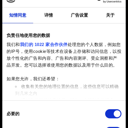
如果您的对局意外结束，并且不是由网络连接断开等原因
导致的，请您向我们提供尽可能详细的信息。
知情同意
详情
广告设置
关于
1. 连接断开时，您或您的对手是否做出了某种特定的操作
或卡牌互动？
负责任地使用您的数据
2. 是否有错误提示信息？如果有，是什么内容？
我们和
我们的 1022 家合作伙伴
处理您的个人数据，例如您
3. 您能否重现该问题？如果能，请提供重现问题的步骤。
的IP号，使用cookie等技术在设备上存储和访问信息，以投
4. 请提供该对局的时间戳（日期、时间、时区）。如果您
放个性化的广告和内容、广告和内容测评、受众洞察和产
记得对手的名字，也请一并提供。
品开发。您可以选择谁使用您的数据以及用于什么目的。
如果您允许，我们还希望：
收集有关您的地理位置的信息，这些信息可以精确
需要帮助？
到几米之内
通过主动扫描特定特征（指纹）来识别您的设备
同
在
细节部分
查找有关您的个人数据如何处理的更多信息，
登录您的 GOG.COM 账户并联系我们！
必要的
意
并设置您的首选项。您可随时从Cookie声明中更改或撤回
选
您的同意事项。