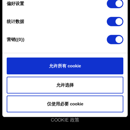
择
偏好设置
部分需要使用 Cookies 的是为了让网站功能可用，而另一
部分是非强制性的，可以为我们提供技术和内容相关的反
统计数据
馈，以便网站将更好地服务于您。例如帮助我们在社交媒
体上发现您，提供一些您可能会感兴趣的东西，我们偶尔
也可能与我们的合作伙伴分享我们的 Cookie 片段。但是，
营销({0})
使用所有这些非强制性的 Cookie 都需要提前获取您的许
简体中文
可。
保持联系
您可以在下面的"设置"菜单中找到有关我们使用 Cookie 的
允许所有 cookie
所有详细信息，并调整您对 Cookie 的偏好。一旦您了解了
其中的内容并准备好继续，请点击"确定"。
允许选择
用户协议
仅使用必要 cookie
隐私政策
COOKIE 政策