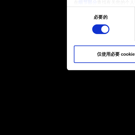
在
细节部分
查找有关您的个人
项。
同
必要的
意
部分需要使用 Cookies
选
网站将更好地服务于您。例如
择
伙伴分享我们的 Cookie 
您可以在下面的"设置"菜单中找
仅使用必要 cookie
内容并准备好继续，请点击"确