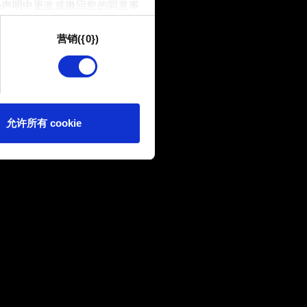
e声明中更改或撤回您的同意事
营销({0})
供技术和内容相关的反馈，以便
我们偶尔也可能与我们的合作
可。
e 的偏好。一旦您了解了其中的
允许所有 cookie