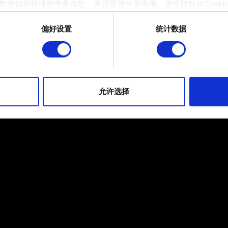
数据如何处理的更多信息，并设置您的首选项。您可随时从Cooki
偏好设置
统计数据
 的是为了让网站功能可用，而另一部分是非强制性的，可以为我们提
帮助我们在社交媒体上发现您，提供一些您可能会感兴趣的东西，
片段。但是，使用所有这些非强制性的 Cookie 都需要提前获取您的许
到有关我们使用 Cookie 的所有详细信息，并调整您对 Cooki
允许选择
定"。