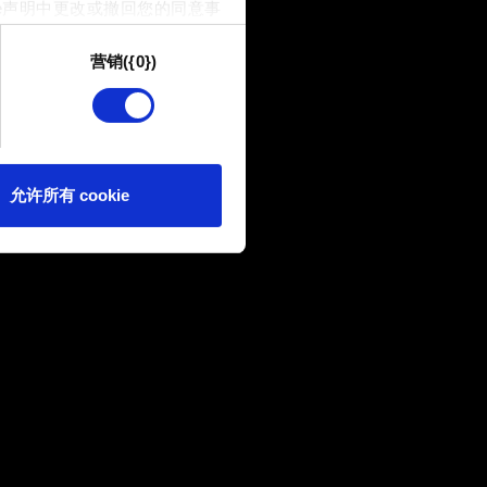
e声明中更改或撤回您的同意事
营销({0})
供技术和内容相关的反馈，以便
我们偶尔也可能与我们的合作
可。
e 的偏好。一旦您了解了其中的
允许所有 cookie