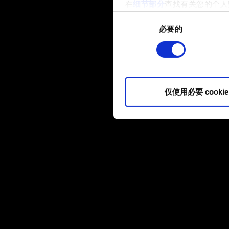
在
细节部分
查找有关您的个人
项。
同
必要的
意
部分需要使用 Cookies
选
网站将更好地服务于您。例如
择
伙伴分享我们的 Cookie 
您可以在下面的"设置"菜单中找
仅使用必要 cookie
内容并准备好继续，请点击"确