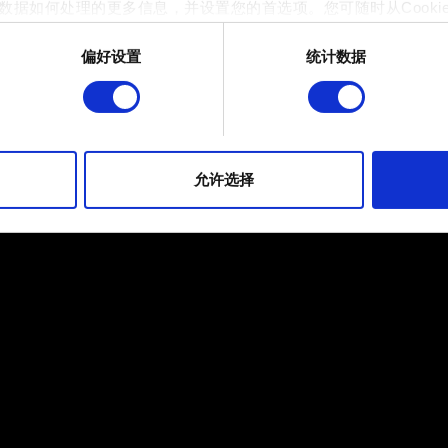
数据如何处理的更多信息，并设置您的首选项。您可随时从Cooki
偏好设置
统计数据
 的是为了让网站功能可用，而另一部分是非强制性的，可以为我们提
帮助我们在社交媒体上发现您，提供一些您可能会感兴趣的东西，
片段。但是，使用所有这些非强制性的 Cookie 都需要提前获取您的许
到有关我们使用 Cookie 的所有详细信息，并调整您对 Cooki
允许选择
定"。