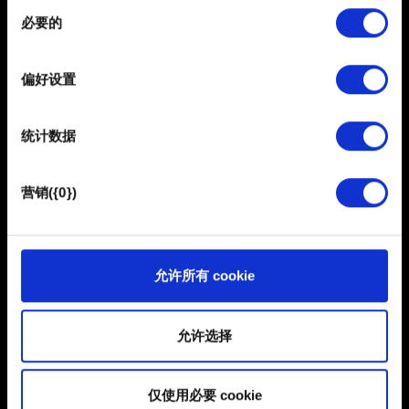
同
在
细节部分
查找有关您的个人数据如何处理的更多信息，
需要帮助？
必要的
意
并设置您的首选项。您可随时从Cookie声明中更改或撤回
选
您的同意事项。
择
登录您的 GOG.COM 账户并联系我们！
偏好设置
部分需要使用 Cookies 的是为了让网站功能可用，而另一
部分是非强制性的，可以为我们提供技术和内容相关的反
统计数据
馈，以便网站将更好地服务于您。例如帮助我们在社交媒
体上发现您，提供一些您可能会感兴趣的东西，我们偶尔
也可能与我们的合作伙伴分享我们的 Cookie 片段。但是，
营销({0})
使用所有这些非强制性的 Cookie 都需要提前获取您的许
可。
您可以在下面的"设置"菜单中找到有关我们使用 Cookie 的
允许所有 cookie
简体中文
所有详细信息，并调整您对 Cookie 的偏好。一旦您了解了
保持联系
其中的内容并准备好继续，请点击"确定"。
允许选择
仅使用必要 cookie