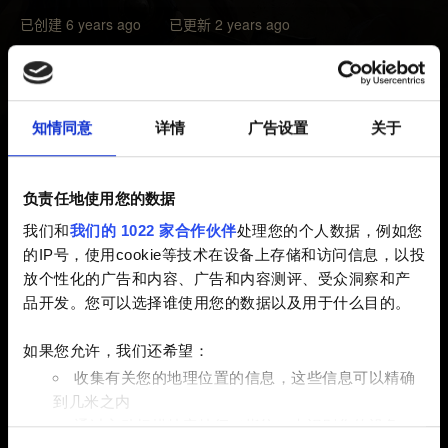
已创建 6 years ago 已更新 2 years ago
如果您已经付款、却未收到物品（请先在游戏内商店的“打
开物品”菜单确认是否收到），或者您被多次收费，请点击
下方的“联系我们”按钮。请您提供购买证明（例如收据或
知情同意
详情
广告设置
关于
确认邮件的截图）和时间戳。
请注意，通过 Steam 购买的物品无法退款。
负责任地使用您的数据
我们和
我们的 1022 家合作伙伴
处理您的个人数据，例如您
您可以在 Steam 钱包充值的 14 天之内请求退款，要求您
的IP号，使用cookie等技术在设备上存储和访问信息，以投
是在 Steam 上交易且尚未使用这些余额。
放个性化的广告和内容、广告和内容测评、受众洞察和产
品开发。您可以选择谁使用您的数据以及用于什么目的。
更多信息请查看
Steam 退款政策
。
如果您允许，我们还希望：
收集有关您的地理位置的信息，这些信息可以精确
到几米之内
通过主动扫描特定特征（指纹）来识别您的设备