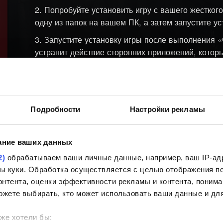
Попробуйте установить игру с вашего жесткого
одну из папок на вашем ПК, а затем запустите у
Запустите установку игры после выполнения «
устранит действие сторонних приложений, которы
жесткого диска.
Обновите программное обеспечение для ваше
можете на сайте производителя устройства или 
производителя.
Подробности
Настройки рекламы
Если перечисленные выше шаги не помогают к
возникает ли эта проблема на другом ПК.
ание ваших данных
2)
обрабатываем ваши личные данные, например, ваш IP-адр
Если вышеприведенные решения неэф
ВАЖНО:
йлы куки. Обработка осуществляется с целью отображения 
рекомендуем сообщить об этом в месте приобри
нтента, оценки эффективности рекламы и контента, понима
ожете выбирать, кто может использовать ваши данные и для
же хотели бы: