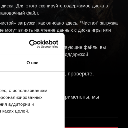
 диска. Для этого скопируйте содержимое диска в
становочный файл.
чистой» загрузки, как описано
здесь
. "Чистая" загрузка
е могут влиять на чтение данных с диска игры или
го дисковода. Найти соответствующие файлы вы
же связавшись с технической поддержкой
О нас
орректно установить игру, проверьте,
ес, с использованием
фективны или уже были применены, мы
персонализированных
тения продукта.
ния аудитории и
 каких целей.