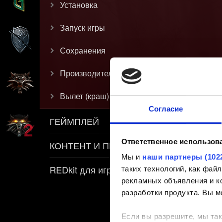
Установка
Запуск игры
Сохранения
Производительность
Вылет (краш)
Согласие
ГЕЙМПЛЕЙ
Ответственное использов
КОНТЕНТ И ПРАВИЛА
Мы и
наши партнеры (102
REDkit для игры «Ведьмак 3»
таких технологий, как фа
рекламных объявления и ко
разработки продукта. Вы м
Если вы разрешите, мы так