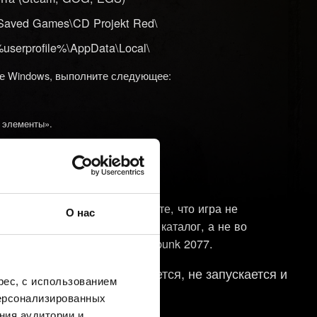
\Saved Games\CD Projekt Red\
userprofile%\AppData\Local\
ке Windows, выполните следующее:
 элементы».
е устанавливайте моды!
 где установлена ОС, проверьте, что игра не
О нас
 Устанавливайте в корневой каталог, а не во
eam\steamapps\common\Cyberpunk 2077.
й (игра аварийно завершается, не запускается и
ес, с использованием
персонализированных
ния аудитории и