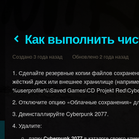
Как выполнить чи
Создано 3 года назад Обновлено 2 года назад
Сделайте резервные копии файлов сохранени
жёсткий диск или внешнее хранилище (например
%userprofile%\Saved Games\CD Projekt Red\Cybe
Отключите опцию «Облачные сохранения» для
Деинсталлируйте Cyberpunk 2077.
Удалите:
папку
в каталоге своего кли
Cyberpunk 2077