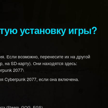
стую установку игры?
я. Если возможно, перенесите их на другой
, на SD-карту). Они находятся здесь:
rpunk 2077\
 Cyberpunk 2077, если она включена.
ента (Steam, GOG, EGS)