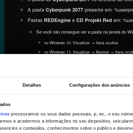
A pasta
presente em: %userpr
Cyberpunk 2077
Pastas
e
em: %use
REDEngine
CD Projekt Red
Se você não consegue ver a pasta na janela do Wi
no Windows 10: Visualizar → Itens ocultos
no Windows 11: Visualizar → Mostrar → Itens ocul
Reinicie o PC.
Reinstale o Cyberpunk 2077 — no SSD.
Não in
Detalhes
Configurações dos anúncios
Se você instalar o jogo na mesma partição em que
está bloqueado pelas configurações de permissões 
em algumas pastas. Exemplo de caminho após a i
dados
2077.
eiros
processamos os seus dados pessoais, p. ex., o seu númer
Se o problema encontrado for técnico (o jogo trav
rmos e acedermos a informações no seu dispositivo, veicular
anúncios e conteúdos, conhecimentos sobre o público e desenv