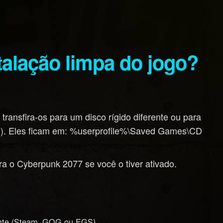
talação limpa do jogo?
transfira-os para um disco rígido diferente ou para
SD). Eles ficam em: %userprofile%\Saved Games\CD
a o Cyberpunk 2077 se você o tiver ativado.
iente (Steam, GOG ou EGS)