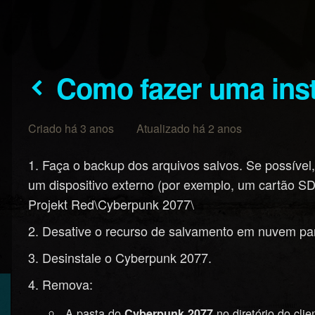
Como fazer uma ins
Criado há 3 anos Atualizado há 2 anos
Faça o backup dos arquivos salvos. Se possível, 
um dispositivo externo (por exemplo, um cartão 
Projekt Red\Cyberpunk 2077\
Desative o recurso de salvamento em nuvem par
Desinstale o Cyberpunk 2077.
Remova:
A pasta do
no diretório do cl
Cyberpunk 2077