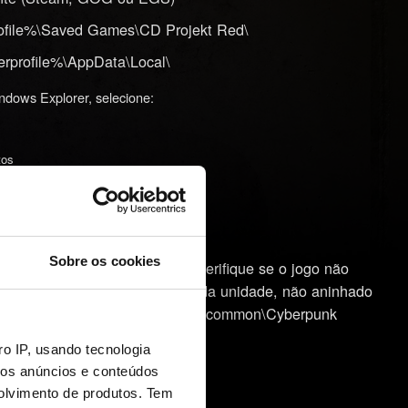
ofile%\Saved Games\CD Projekt Red\
rprofile%\AppData\Local\
ndows Explorer, selecione:
tos
stale nenhum mod!
Sobre os cookies
 fica o sistema operacional, verifique se o jogo não
do Windows. Instale-o na raiz da unidade, não aninhado
nstalação: C:\Steam\steamapps\common\Cyberpunk
o IP, usando tecnologia
a, não inicia etc.):
mos anúncios e conteúdos
olvimento de produtos. Tem