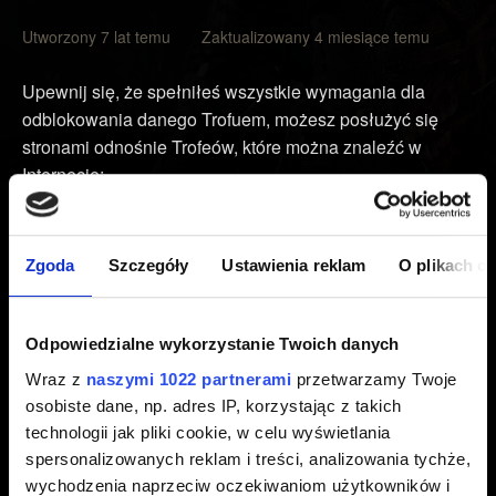
Utworzony 7 lat temu Zaktualizowany 4 miesiące temu
Upewnij się, że spełniłeś wszystkie wymagania dla
odblokowania danego Trofuem, możesz posłużyć się
stronami odnośnie Trofeów, które można znaleźć w
Internecie:
W razie gdybyś spełnił wymagania, spróbuj wyczyścić
pamięć podręczną w następujący sposób.
Zgoda
Szczegóły
Ustawienia reklam
O plikach c
Wyłącz całkowicie PlayStation.
Odpowiedzialne wykorzystanie Twoich danych
Gdy światełko na konsoli przestanie się świecić i/lub
migać odłącz kabel od zasilania.
Wraz z
naszymi 1022 partnerami
przetwarzamy Twoje
osobiste dane, np. adres IP, korzystając z takich
Odczekaj co najmniej 30 sekund.
technologii jak pliki cookie, w celu wyświetlania
Podłącz kabel od zasilania i włącz konsolę.
spersonalizowanych reklam i treści, analizowania tychże,
wychodzenia naprzeciw oczekiwaniom użytkowników i