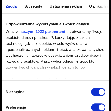
misji nie mogą być umieszczone
Zgoda
Szczegóły
Ustawienia reklam
O plikach c
w schowku
Odpowiedzialne wykorzystanie Twoich danych
Wraz z
naszymi 1022 partnerami
przetwarzamy Twoje
Utworzony 2 lata temu Zaktualizowany 1 rok temu
osobiste dane, np. adres IP, korzystając z takich
technologii jak pliki cookie, w celu wyświetlania
Przedmiotów związanych z zadaniami (oznaczonych
spersonalizowanych reklam i treści, analizowania tychże,
żółtą ikoną z wykrzyknikiem) nie można umieszczać w
wychodzenia naprzeciw oczekiwaniom użytkowników i
schowku, jest to zamierzony efekt.
rozwoju produktów. Masz wybór odnośnie tego, kto
używa Twoich danych i w jakich celach to robi.
Jeśli wyrazisz na to zgodę, chcielibyśmy również:
Gromadzić dane dotyczące Twojej lokalizacji
Wybór
Niezbędne
geograficznej z dokładnością nawet do kilku metrów
zgody
Polski
Identyfikować Twoje urządzenie, aktywnie
analizując charakteryzującego je zbiory danych
Preferencje
(fingerprinting, czyli wirtualny odcisk palca)