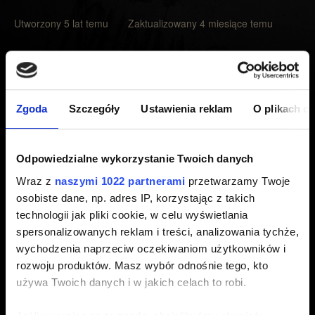
Utworzony 5 lat temu Zaktualizowany 4 miesiące temu
Zanim wyślesz zgłoszenie wykonaj instrukcje
opisane
tutaj
.
Jeśli problem będzie występował pomimo wykonania
Zgoda
Szczegóły
Ustawienia reklam
O plikach c
tych instrukcji wyślij nam zgłoszenie używając przycisku
Skontaktuj się z nami
. W zgłoszeniu zamieść poniższe
Odpowiedzialne wykorzystanie Twoich danych
informacje:
Wraz z
naszymi 1022 partnerami
przetwarzamy Twoje
Listę kroków do odtworzenia problemu.
osobiste dane, np. adres IP, korzystając z takich
technologii jak pliki cookie, w celu wyświetlania
Nagranie lub zrzut ekranu problemu (w załączniku lub
spersonalizowanych reklam i treści, analizowania tychże,
linku).
wychodzenia naprzeciw oczekiwaniom użytkowników i
rozwoju produktów. Masz wybór odnośnie tego, kto
używa Twoich danych i w jakich celach to robi.
Potrzebujesz pomocy?