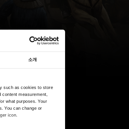
소개
y such as cookies to store
nd content measurement,
for what purposes. Your
es. You can change or
ger icon.