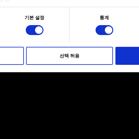
bout your geographical location which can be accurate to within 
 actively scanning it for specific characteristics (fingerprinting)
기본 설정
통계
 personal data is processed and set your preferences in the
det
적으로 이용하기 위해 필요합니다. 그 밖의 쿠키는 선택적이며, 
웹사이트 이용 환경을 개선하기 위해 사용됩니다. 예를 들어, 소셜
를 파악하기 위해 쿠키의 일부를 저희 파트너와 공유할 수도 있습니
선택 허용
우에는 사용자의 동의를 구할 것입니다.
 관련 설정은 아래의 "Settings" 메뉴에서 확인할 수 있습니다.