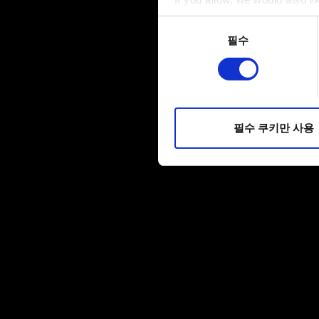
Collect information a
동의
Identify your device by
필수
선택
Find out more about how your
일부 쿠키는 웹 사이트를 정상
피드백을 제공하여 사용자의 
소통할 경우, 사용자의 선호도
필수 쿠키만 사용
선택적으로 쿠키를 사용할 경
쿠키 사용에 관한 세부 사항이나