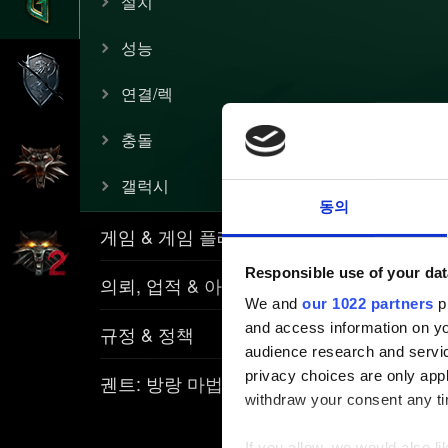
설치
성능
연결/렉
충돌
갤럭시
동의
게임 & 게임 플레이
Responsible use of your dat
의뢰, 업적 & 아이템
We and
our 1022 partners
pr
and access information on yo
규정 & 정책
audience research and servi
privacy choices are only app
궨트: 방랑 마법사
withdraw your consent any tim
If you allow, we would also lik