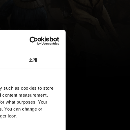
소개
y such as cookies to store
nd content measurement,
for what purposes. Your
es. You can change or
ger icon.