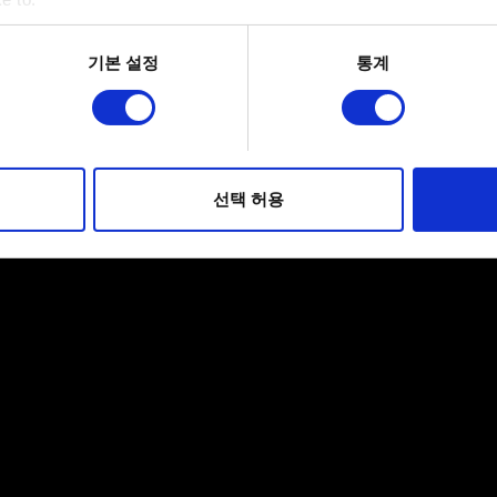
bout your geographical location which can be accurate to within 
 actively scanning it for specific characteristics (fingerprinting)
기본 설정
통계
 personal data is processed and set your preferences in the
det
적으로 이용하기 위해 필요합니다. 그 밖의 쿠키는 선택적이며, 
웹사이트 이용 환경을 개선하기 위해 사용됩니다. 예를 들어, 소셜
를 파악하기 위해 쿠키의 일부를 저희 파트너와 공유할 수도 있습니
선택 허용
우에는 사용자의 동의를 구할 것입니다.
 관련 설정은 아래의 "Settings" 메뉴에서 확인할 수 있습니다.