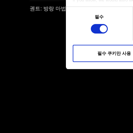
궨트: 방랑 마법사
Collect information a
동의
Identify your device by
필수
선택
Find out more about how your
일부 쿠키는 웹 사이트를 정상
피드백을 제공하여 사용자의 
소통할 경우, 사용자의 선호도
필수 쿠키만 사용
선택적으로 쿠키를 사용할 경
쿠키 사용에 관한 세부 사항이나