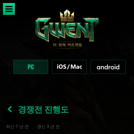
경쟁전 진행도
최신 7 년 전 갱신 3 년 전