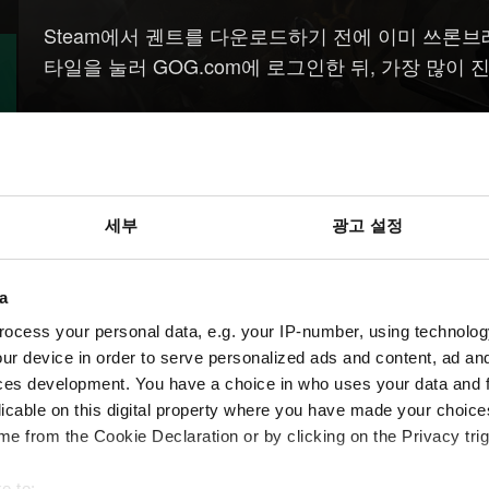
Steam에서 궨트를 다운로드하기 전에 이미 쓰론
타일을 눌러 GOG.com에 로그인한 뒤, 가장 많이
도움이
세부
광고 설정
필요하신가요?
a
ocess your personal data, e.g. your IP-number, using technolog
ur device in order to serve personalized ads and content, ad a
ces development. You have a choice in who uses your data and 
licable on this digital property where you have made your choic
e from the Cookie Declaration or by clicking on the Privacy trig
e to: