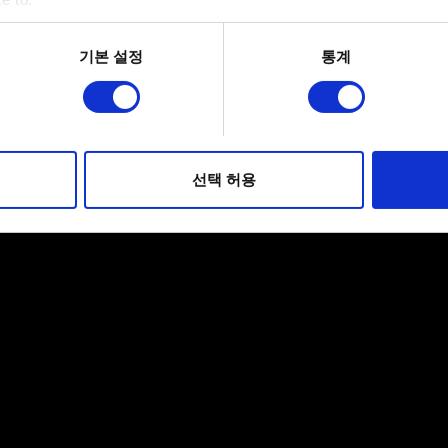
bout your geographical location which can be accurate to within 
 actively scanning it for specific characteristics (fingerprinting)
기본 설정
통계
 personal data is processed and set your preferences in the
det
적으로 이용하기 위해 필요합니다. 그 밖의 쿠키는 선택적이며, 
웹사이트 이용 환경을 개선하기 위해 사용됩니다. 예를 들어, 소셜
를 파악하기 위해 쿠키의 일부를 저희 파트너와 공유할 수도 있습니
선택 허용
우에는 사용자의 동의를 구할 것입니다.
 관련 설정은 아래의 "Settings" 메뉴에서 확인할 수 있습니다.