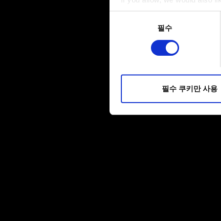
Collect information a
동의
Identify your device by
필수
선택
Find out more about how your
일부 쿠키는 웹 사이트를 정상
피드백을 제공하여 사용자의 
소통할 경우, 사용자의 선호도
필수 쿠키만 사용
선택적으로 쿠키를 사용할 경
쿠키 사용에 관한 세부 사항이나