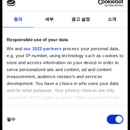
최신 9 년 전 갱신 7 개월 전
동의
세부
광고 설정
소개
사용자 이름을 변경하기 위해서는 GOG.com 페이지의
Account and Locale
에 접속하거나
Account and
Locale
GOG 갤럭시의
계정 관리
를 통해
Account and
Responsible use of your data
Locale
에 접속하세요. 거기에서
Change
버튼을 클릭하여
We and
our 1022 partners
process your personal data,
사용자 이름을 변경하실 수 있습니다.
e.g. your IP-number, using technology such as cookies to
store and access information on your device in order to
주의:
사용자 이름은 18자를 넘길 수 없으며 글자, 숫자, 점
serve personalized ads and content, ad and content
(.), 대쉬 (-) 그리고 언더바 (_)만 사용 가능합니다.
measurement, audience research and services
development. You have a choice in who uses your data
and for what purposes. Your privacy choices are only
도움이 필요하신가요?
applicable on this digital property where you have made
your choices. You can change or withdraw your consent
any time from the Cookie Declaration or by clicking on
동의
GOG.COM에 로그인 하여 문의해주세요!
the Privacy trigger icon.
필수
선택