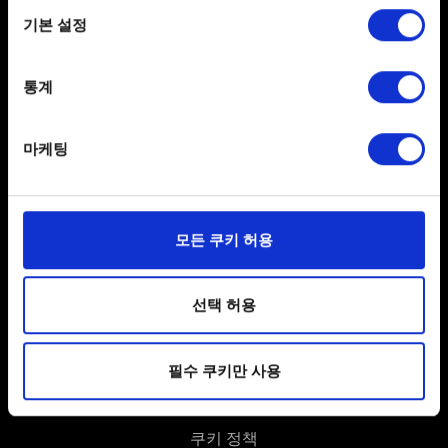
If you allow, we would also like to:
기본 설정
Collect information about your geographical
location which can be accurate to within several
meters
통계
Identify your device by actively scanning it for
specific characteristics (fingerprinting)
마케팅
Find out more about how your personal data is processed
한국어
and set your preferences in the
details section
.
SNS 접속
일부 쿠키는 웹 사이트를 정상적으로 이용하기 위해
모든 쿠키 허용
필요합니다. 그 밖의 쿠키는 선택적이며, 당사에 콘텐츠
관련 기술적 피드백을 제공하여 사용자의 웹사이트 이용
환경을 개선하기 위해 사용됩니다. 예를 들어, 소셜
선택 허용
미디어를 통해 사용자와 소통할 경우, 사용자의 선호도를
파악하기 위해 쿠키의 일부를 저희 파트너와 공유할 수도
사용자 약관 동의
필수 쿠키만 사용
있습니다. 물론, 이처럼 선택적으로 쿠키를 사용할
경우에는 사용자의 동의를 구할 것입니다.
개인 정보 정책
쿠키 정책
쿠키 사용에 관한 세부 사항이나 관련 설정은 아래의