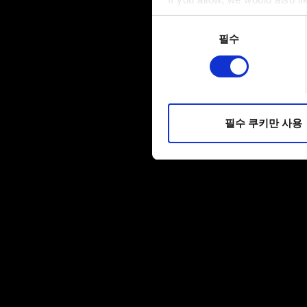
Collect information a
동의
Identify your device by
필수
선택
Find out more about how your
일부 쿠키는 웹 사이트를 정상
피드백을 제공하여 사용자의 
소통할 경우, 사용자의 선호도
필수 쿠키만 사용
선택적으로 쿠키를 사용할 경
쿠키 사용에 관한 세부 사항이나