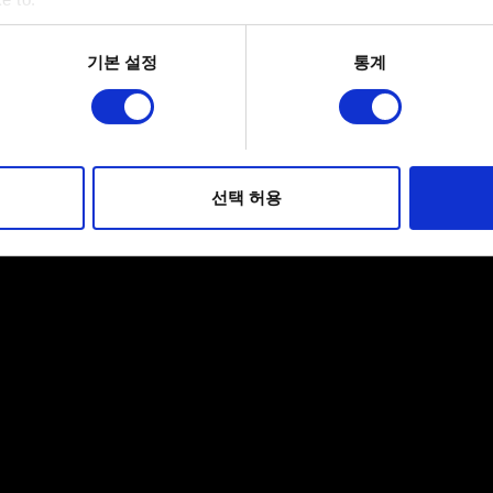
bout your geographical location which can be accurate to within 
 actively scanning it for specific characteristics (fingerprinting)
기본 설정
통계
 personal data is processed and set your preferences in the
det
적으로 이용하기 위해 필요합니다. 그 밖의 쿠키는 선택적이며, 
웹사이트 이용 환경을 개선하기 위해 사용됩니다. 예를 들어, 소셜
를 파악하기 위해 쿠키의 일부를 저희 파트너와 공유할 수도 있습니
선택 허용
우에는 사용자의 동의를 구할 것입니다.
 관련 설정은 아래의 "Settings" 메뉴에서 확인할 수 있습니다.