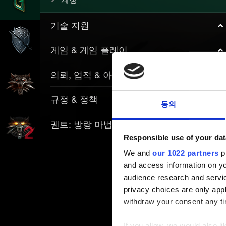
기술 지원
게임 & 게임 플레이
의뢰, 업적 & 아이템
규정 & 정책
동의
궨트: 방랑 마법사
Responsible use of your dat
We and
our 1022 partners
pr
and access information on yo
audience research and servi
privacy choices are only app
withdraw your consent any tim
If you allow, we would also lik