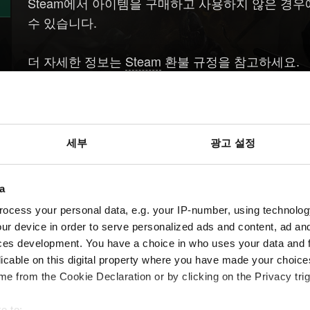
Steam에서 아이템을 구매하고 사용하지 않은 경우에는
수 있습니다.
더 자세한 정보는
Steam
환불 규정을 참고하세요.
세부
광고 설정
도움이
필요하신가요?
a
ocess your personal data, e.g. your IP-number, using technolog
ur device in order to serve personalized ads and content, ad a
ces development. You have a choice in who uses your data and 
licable on this digital property where you have made your choic
e from the Cookie Declaration or by clicking on the Privacy trig
e to: