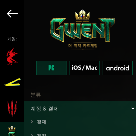
게임:
분류
계정 & 결제
결제
계정