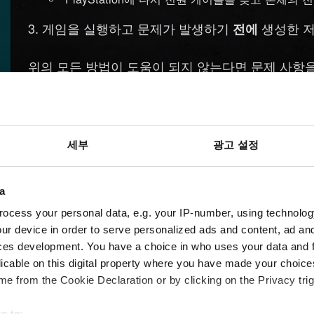
게임을 실행하고 문제가 발생하기
생성한 저
전에
위의 모든 방법이 도움이 되지 않는다면 문제 사항
도움이
세부
광고 설정
필요하신가요?
a
ocess your personal data, e.g. your IP-number, using technolog
ur device in order to serve personalized ads and content, ad a
ces development. You have a choice in who uses your data and 
licable on this digital property where you have made your choic
e from the Cookie Declaration or by clicking on the Privacy trig
e to: