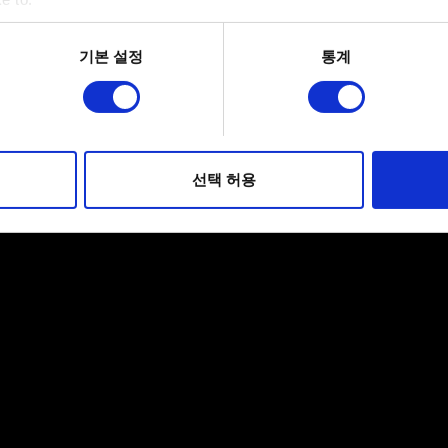
bout your geographical location which can be accurate to within 
 actively scanning it for specific characteristics (fingerprinting)
기본 설정
통계
 personal data is processed and set your preferences in the
det
적으로 이용하기 위해 필요합니다. 그 밖의 쿠키는 선택적이며, 
웹사이트 이용 환경을 개선하기 위해 사용됩니다. 예를 들어, 소셜
를 파악하기 위해 쿠키의 일부를 저희 파트너와 공유할 수도 있습니
선택 허용
우에는 사용자의 동의를 구할 것입니다.
 관련 설정은 아래의 "Settings" 메뉴에서 확인할 수 있습니다.