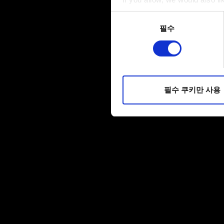
Collect information a
동의
Identify your device by
필수
선택
Find out more about how your
일부 쿠키는 웹 사이트를 정상
피드백을 제공하여 사용자의 
소통할 경우, 사용자의 선호도
필수 쿠키만 사용
선택적으로 쿠키를 사용할 경
쿠키 사용에 관한 세부 사항이나