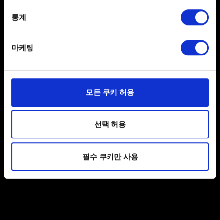
location which can be accurate to within several
meters
통계
Identify your device by actively scanning it for
specific characteristics (fingerprinting)
마케팅
Find out more about how your personal data is processed
and set your preferences in the
details section
.
보내기
일부 쿠키는 웹 사이트를 정상적으로 이용하기 위해
모든 쿠키 허용
필요합니다. 그 밖의 쿠키는 선택적이며, 당사에 콘텐츠
관련 기술적 피드백을 제공하여 사용자의 웹사이트 이용
개인 정보 처리 관련 정보
환경을 개선하기 위해 사용됩니다. 예를 들어, 소셜
선택 허용
미디어를 통해 사용자와 소통할 경우, 사용자의 선호도를
파악하기 위해 쿠키의 일부를 저희 파트너와 공유할 수도
필수 쿠키만 사용
있습니다. 물론, 이처럼 선택적으로 쿠키를 사용할
경우에는 사용자의 동의를 구할 것입니다.
쿠키 사용에 관한 세부 사항이나 관련 설정은 아래의
"Settings" 메뉴에서 확인할 수 있습니다.