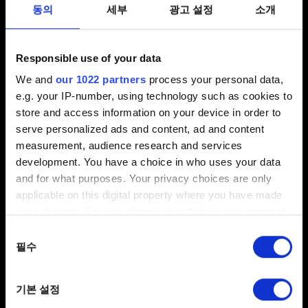
동의
세부
광고 설정
소개
2.31 (최신)
2.3
1.63
다른
Responsible use of your data
We and
our 1022 partners
process your personal data,
오류창이 표시되었습니까?
e.g. your IP-number, using technology such as cookies to
store and access information on your device in order to
예
아니요
serve personalized ads and content, ad and content
measurement, audience research and services
이메일(오타에 주의하세요!)
development. You have a choice in who uses your data
and for what purposes. Your privacy choices are only
applicable on this digital property where you have made
your choices. You can change or withdraw your consent
문제에 관한 간단한 설명
any time from the Cookie Declaration or by clicking on
동의
the Privacy trigger icon.
필수
선택
If you allow, we would also like to:
기본 설정
Collect information about your geographical
0/20