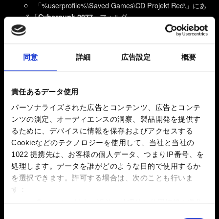
「%userprofile%\Saved Games\CD Projekt Red\」にあ
る「
」フォルダ
Cyberpunk 2077
「%userprofile%\AppData\Local\」にある
「
」及び「
」フォルダ
REDEngine
CD Projekt Red
同意
詳細
広告設定
概要
Windowsのエクスプローラーにフォルダーが見つからな
い場合は、下記の方法をお試しください。
Windows 10: 表示タブ →隠しファイル
責任あるデータ使用
Windows 11: 表示タブ→表示→隠しファイル
パーソナライズされた広告とコンテンツ、広告とコンテ
ンツの測定、オーディエンスの洞察、製品開発を提供す
PCを再起動します。
るために、デバイスに情報を保存およびアクセスする
『サイバーパンク2077』をSSDで再インストールしま
Cookieなどのテクノロジーを使用して、当社と当社の
す。
Modはインストールしないでください！
1022 提携先は、お客様の個人データ、つまりIP番号、を
処理します。データを誰がどのような目的で使用するか
OSと同じパーティションにゲームをインストールする
を選択できます。
許可する場合は、次のことも行いま
場合、Windowsの権限設定によってゲームがブロックされ
す：
ないようにする必要があります。下位フォルダーの中に入れ
ず、ドライブのルートにインストールしてください。インス
数メートル以内の誤差の地理的な位置情報を収集
トール後のパスの例：
します
同