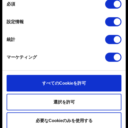
C:\Steam\steamapps\common\Cyberpunk 2077
必須
特定の特性（フィンガープリント）を積極的にス
意
キャンしてデバイスを特定します
の
遭遇した問題がテクニカル関連（ゲームのクラッシ
選
詳細セクション
で個人データの処理方法と設定を行って
ュ、ゲームが起動しないなど）の場合:
設定情報
択
ください。「Cookie宣言」からいつでも同意を変更また
ゲームを実行し、問題が解決されたかどうかを確認しま
は撤回できます。
す。
統計
一部のCookieはウェブサイトの機能を正常にお使いいた
手順1の場所に新しく作成したCyberpunk 2077フォルダ
だくために必要なものです。その他のCookieは、ウェブ
ーにセーブファイルをコピーします。
マーケティング
サイトの品質向上のために、オプションとして技術的お
遭遇した問題がゲームプレイ関連（ジョブの進行な
よびコンテンツ関連のフィードバックを送信します。ま
ど）の場合:
た、ソーシャルメディア上などでお客様が興味を持ちそ
うなコンテンツをお届けするために、一部のCookieをパ
すべてのCookieを許可
手順1の場所に新しく作成したCyberpunk 2077フォルダ
ートナーに提供する場合があります。お客様の許可なく
ーにセーブファイルをコピーします。
これらのオプションが有効になることはありません。
ゲームを実行し、問題が解決されたかどうかを確認しま
選択を許可
す。
Cookieの使用およびパフォーマンスの変更点に関する詳
細は、下記の「設定」メニューでご確認ください。
必要に応じて、クラウドセーブ機能を再び有効化しま
必要なCookieのみを使用する
す。