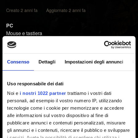
Creato 2 anni fa Aggiornato 2 anni fa
PC
Mouse e tastiera
Controller Xbox One (Supporto parziale)
Controller Xbox Series X|S (Supporto parziale)
Consenso
Dettagli
Impostazioni degli annunci
In
Xbox One
Controller Xbox One
Uso responsabile dei dati
Xbox Series X|S
Noi e
i nostri 1022 partner
trattiamo i vostri dati
Controller Xbox One
personali, ad esempio il vostro numero IP, utilizzando
Controller Xbox Series X|S
tecnologie come i cookie per memorizzare e accedere
alle informazioni sul vostro dispositivo al fine di
PlayStation 4
pubblicare annunci e contenuti personalizzati, misurare
Controller DualShock 4
gli annunci e i contenuti, ricercare il pubblico e sviluppare
i servizi. Avete la possibilità di scegliere chi utilizza i