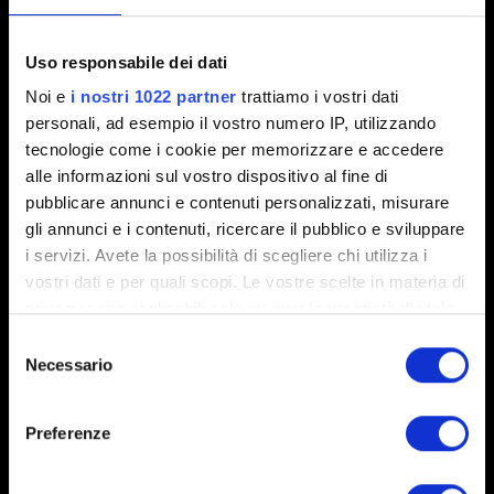
Interfaccia e visuali
Uso responsabile dei dati
Noi e
i nostri 1022 partner
trattiamo i vostri dati
Voglio segnalare un problema visivo
personali, ad esempio il vostro numero IP, utilizzando
Modalità foto
tecnologie come i cookie per memorizzare e accedere
alle informazioni sul vostro dispositivo al fine di
pubblicare annunci e contenuti personalizzati, misurare
gli annunci e i contenuti, ricercare il pubblico e sviluppare
Audio
i servizi. Avete la possibilità di scegliere chi utilizza i
vostri dati e per quali scopi. Le vostre scelte in materia di
Voglio segnalare un problema con l'audio
privacy sono applicabili solo su questa proprietà digitale
in cui avete effettuato le vostre scelte. È possibile
Selezione
modificare o revocare il proprio consenso in qualsiasi
Necessario
del
momento dalla Dichiarazione sui cookie o facendo clic
consenso
Localizzazione
sull'icona di attivazione della privacy.
Preferenze
Desidero segnalare un problema relativo alla
Con il tuo consenso, vorremmo anche: