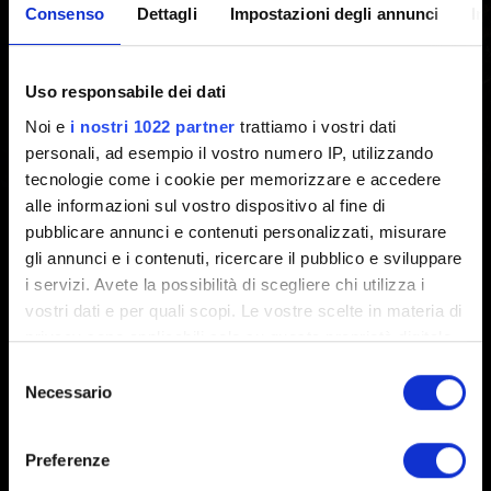
Consenso
Dettagli
Impostazioni degli annunci
In
(ricompense di gioco) - Come
ottenerle
Uso responsabile dei dati
Noi e
i nostri 1022 partner
trattiamo i vostri dati
Creato 5 anni fa Aggiornato 3 anni fa
personali, ad esempio il vostro numero IP, utilizzando
tecnologie come i cookie per memorizzare e accedere
Per informazione dettagliate sulle ricompense disponibili
alle informazioni sul vostro dispositivo al fine di
e su come riscattarle, visita
www.thewitcher.com/my-
pubblicare annunci e contenuti personalizzati, misurare
rewards
gli annunci e i contenuti, ricercare il pubblico e sviluppare
i servizi. Avete la possibilità di scegliere chi utilizza i
vostri dati e per quali scopi. Le vostre scelte in materia di
privacy sono applicabili solo su questa proprietà digitale
in cui avete effettuato le vostre scelte. È possibile
Selezione
modificare o revocare il proprio consenso in qualsiasi
Necessario
del
momento dalla Dichiarazione sui cookie o facendo clic
consenso
sull'icona di attivazione della privacy.
Preferenze
Italiano