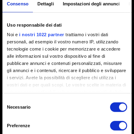
Consenso
Dettagli
Impostazioni degli annunci
In
scaricato e installato non è
visibile
Uso responsabile dei dati
Noi e
i nostri 1022 partner
trattiamo i vostri dati
Creato 7 anni fa Aggiornato 3 anni fa
personali, ad esempio il vostro numero IP, utilizzando
tecnologie come i cookie per memorizzare e accedere
Se non riesci ad avviare espansioni o DLC scaricati da
alle informazioni sul vostro dispositivo al fine di
PlayStation™Store e installati sulla console, prova a
pubblicare annunci e contenuti personalizzati, misurare
ripristinare la relativa licenza
.
gli annunci e i contenuti, ricercare il pubblico e sviluppare
i servizi. Avete la possibilità di scegliere chi utilizza i
vostri dati e per quali scopi. Le vostre scelte in materia di
privacy sono applicabili solo su questa proprietà digitale
in cui avete effettuato le vostre scelte. È possibile
Selezione
modificare o revocare il proprio consenso in qualsiasi
Necessario
del
momento dalla Dichiarazione sui cookie o facendo clic
consenso
sull'icona di attivazione della privacy.
Preferenze
Italiano