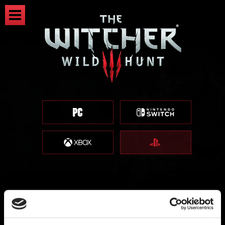
Il DLC (o l'espansione)