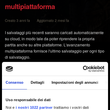
multipiattaforma
Creato 3 anni fa Aggiornato 2 mesi fa
I salvataggi più recenti saranno caricati automaticamente
su cloud, in modo tale da poter riprendere la propria
partita anche su altre piattaforme. L'avanzamento
multipiattaforma fornisce l'ultimo salvataggio per ogni tipo
di salvataggio.
Assicurati che la versione di
The Witcher 3: Wild Hunt
sia aggiornata alla patch più recente. Trovi la versione
sotto il titolo nel menu principale.
Consenso
Dettagli
Impostazioni degli annunci
In
Apri il menu
Carica partita
e premi il comando per
l'
avanzamento multipiattaforma
indicato nell'angolo in
Uso responsabile dei dati
basso a destra.
Noi e
i nostri 1022 partner
trattiamo i vostri dati