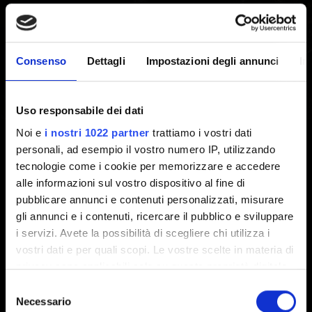
PlayStation
Creato 5 anni fa Aggiornato 3 anni fa
Consenso
Dettagli
Impostazioni degli annunci
In
Spegnere completamente la tua console ti aiuterà a
risolvere eventuali problemi con le prestazioni, con
Uso responsabile dei dati
blocchi di gioco e schermate nere. Così facendo, non
Noi e
i nostri 1022 partner
trattiamo i vostri dati
cancellerai i tuoi salvataggi o dati di gioco.
personali, ad esempio il vostro numero IP, utilizzando
tecnologie come i cookie per memorizzare e accedere
1. Spegni la tua console. Non attivare la Modalità riposo.
alle informazioni sul vostro dispositivo al fine di
2. Attendi che le spie della PlayStation si spengano
pubblicare annunci e contenuti personalizzati, misurare
completamente e scollega il cavo di alimentazione.
gli annunci e i contenuti, ricercare il pubblico e sviluppare
3. Attendi almeno 2 minuti.
i servizi. Avete la possibilità di scegliere chi utilizza i
4. Ricollega il cavo di alimentazione alla PlayStation e
vostri dati e per quali scopi. Le vostre scelte in materia di
accendi la console.
privacy sono applicabili solo su questa proprietà digitale
in cui avete effettuato le vostre scelte. È possibile
Selezione
modificare o revocare il proprio consenso in qualsiasi
Necessario
del