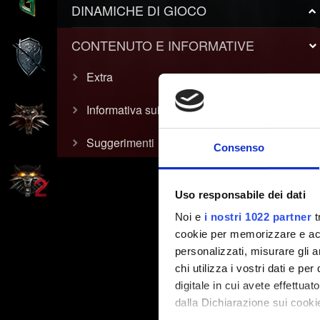
DINAMICHE DI GIOCO
CONTENUTO E INFORMATIVE
Extra
Informativa sui video
Suggerimenti
Consenso
Uso responsabile dei dati
Noi e
i nostri 1022 partner
t
cookie per memorizzare e acce
personalizzati, misurare gli an
chi utilizza i vostri dati e pe
digitale in cui avete effettua
dalla Dichiarazione sui cookie