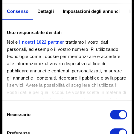
Windows 10
Consenso
Dettagli
Impostazioni degli annunci
In
Creato 2 mesi fa Aggiornato 2 mesi fa
Uso responsabile dei dati
Windows 11 sarà il sistema operativo minimo richiesto
Noi e
i nostri 1022 partner
trattiamo i vostri dati
sia per The Witcher 3 che per Cyberpunk 2077, a seguito
personali, ad esempio il vostro numero IP, utilizzando
della fine del supporto di Microsoft per Windows 10 il 14
tecnologie come i cookie per memorizzare e accedere
ottobre 2025. Senza aggiornamenti di sicurezza continui,
alle informazioni sul vostro dispositivo al fine di
un supporto ufficiale della piattaforma e il supporto
pubblicare annunci e contenuti personalizzati, misurare
costante per i driver delle GPU, non testeremo più i nostri
gli annunci e i contenuti, ricercare il pubblico e sviluppare
giochi su Windows 10.
i servizi. Avete la possibilità di scegliere chi utilizza i
vostri dati e per quali scopi. Le vostre scelte in materia di
privacy sono applicabili solo su questa proprietà digitale
in cui avete effettuato le vostre scelte. È possibile
Selezione
modificare o revocare il proprio consenso in qualsiasi
Necessario
del
momento dalla Dichiarazione sui cookie o facendo clic
consenso
sull'icona di attivazione della privacy.
Preferenze