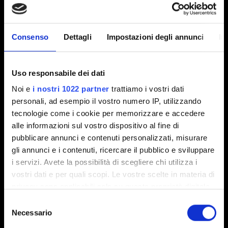
Memoria video (VRAM):
6 GB
RAM:
12 GB
Archiviazione:
70 GB SSD
Consenso
Dettagli
Impostazioni degli annunci
In
Sistema Operativo:
64-bit Windows 11
Questi requisiti minimi riflettono l'evoluzione delle
Uso responsabile dei dati
capacità hardware e dell'utilizzo del software dall'ultima
Noi e
i nostri 1022 partner
trattiamo i vostri dati
volta che abbiamo modificato i requisiti di sistema. In
personali, ad esempio il vostro numero IP, utilizzando
particolare:
tecnologie come i cookie per memorizzare e accedere
alle informazioni sul vostro dispositivo al fine di
Windows 11 sarà il sistema operativo minimo richiesto
pubblicare annunci e contenuti personalizzati, misurare
sia per
The Witcher 3
che per
Cyberpunk 2077
, a seguito
gli annunci e i contenuti, ricercare il pubblico e sviluppare
della
fine del supporto di Microsoft per Windows 10 il 14
i servizi. Avete la possibilità di scegliere chi utilizza i
ottobre 2025
. Senza aggiornamenti di sicurezza continui,
vostri dati e per quali scopi. Le vostre scelte in materia di
un supporto ufficiale della piattaforma e il supporto
privacy sono applicabili solo su questa proprietà digitale
costante per i driver delle GPU, non testeremo più i nostri
in cui avete effettuato le vostre scelte. È possibile
Selezione
giochi su Windows 10.
modificare o revocare il proprio consenso in qualsiasi
Necessario
del
momento dalla Dichiarazione sui cookie o facendo clic
Gli HDD non saranno più supportati, poiché gli SSD
consenso