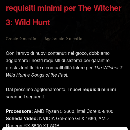
requisiti minimi per The Witcher
3: Wild Hunt
Creato 2 mesi fa Aggiornato 2 mesi fa
Con l'arrivo di nuovi contenuti nel gioco, dobbiamo
aggiornare i nostri requisiti di sistema per garantire
prestazioni fluide e compatibilità future per
The Witcher 3:
Wild Hunt
e
Songs of the Past
.
Dal prossimo aggiornamento, i nuovi
requisiti minimi
saranno i seguenti:
Processore:
AMD Ryzen 5 2600, Intel Core i5-8400
Scheda Video:
NVIDIA GeForce GTX 1660, AMD
Radeon RX 5500 XT 8GB