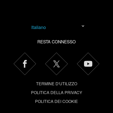
i social media, con qualcosa che potresti trovare
interessante, a volte potremmo condividere parte dei
nostri cookie con i nostri partner. Tuttavia, questi
eventuali cookie facoltativi richiederanno la tua
autorizzazione.
Italiano
Tutti i dettagli su come utilizziamo i cookie e su come
RESTA CONNESSO
impostare le tue preferenze sono disponibili nel menu
"Impostazioni" qui sotto.
TERMINE D'UTILIZZO
POLITICA DELLA PRIVACY
POLITICA DEI COOKIE