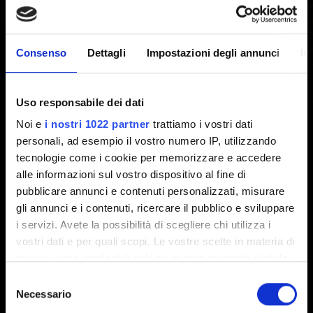
Installazione/aggiornamento
manuale della patch 1.01
Consenso
Dettagli
Impostazioni degli annunci
In
Creato 3 mesi fa Aggiornato 2 settimane fa
Uso responsabile dei dati
Noi e
i nostri 1022 partner
trattiamo i vostri dati
Per installare o aggiornare manualmente la versione su
personali, ad esempio il vostro numero IP, utilizzando
disco del gioco con la patch 1.01, scarica da
qui
la patch.
tecnologie come i cookie per memorizzare e accedere
alle informazioni sul vostro dispositivo al fine di
ATTENZIONE:
questo metodo di aggiornamento è solo
pubblicare annunci e contenuti personalizzati, misurare
per le copie fisiche e potrebbe non essere compatibile
gli annunci e i contenuti, ricercare il pubblico e sviluppare
con quelle digitali acquistate su GOG, Steam o Epic
i servizi. Avete la possibilità di scegliere chi utilizza i
Games Store. In questi casi va utilizzata la funzione di
vostri dati e per quali scopi. Le vostre scelte in materia di
aggiornamento dello specifico store.
privacy sono applicabili solo su questa proprietà digitale
in cui avete effettuato le vostre scelte. È possibile
Selezione
modificare o revocare il proprio consenso in qualsiasi
Necessario
del
momento dalla Dichiarazione sui cookie o facendo clic