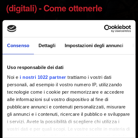
(digitali) - Come ottenerle
Creato 2 anni fa Aggiornato 2 anni fa
Per accedere al fumetto di The Witcher, procedi come
Consenso
Dettagli
Impostazioni degli annunci
In
segue:
Vai su
https://www.thewitcher.com/comicbook/
Uso responsabile dei dati
Clicca su "Sign in with CDPR account".
Noi e
i nostri 1022 partner
trattiamo i vostri dati
personali, ad esempio il vostro numero IP, utilizzando
Accedi con lo stesso account CD PROJEKT RED che
tecnologie come i cookie per memorizzare e accedere
usi per accedere a REDlauncher/Le mie ricompense.
alle informazioni sul vostro dispositivo al fine di
pubblicare annunci e contenuti personalizzati, misurare
Nota:
per accedere alle ricompense, devi avviare il gioco
gli annunci e i contenuti, ricercare il pubblico e sviluppare
e accedere a REDlauncher (PC) o a Le mie ricompense
i servizi. Avete la possibilità di scegliere chi utilizza i
nel menu principale (console) con il tuo account CD
vostri dati e per quali scopi. Le vostre scelte in materia di
PROJEKT RED. Collegare il tuo account PlayStation,
privacy sono applicabili solo su questa proprietà digitale