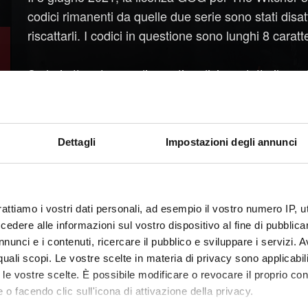
codici rimanenti da quelle due serie sono stati disatt
riscattarli. I codici in questione sono lunghi 8 carat
Se hai ottenuto uno di questi codici, contatta il ven
riguardo all'acquisto.
Dettagli
Impostazioni degli annunci
rattiamo i vostri dati personali, ad esempio il vostro numero IP, 
dere alle informazioni sul vostro dispositivo al fine di pubblica
nunci e i contenuti, ricercare il pubblico e sviluppare i servizi. A
r quali scopi. Le vostre scelte in materia di privacy sono applicabi
to le vostre scelte. È possibile modificare o revocare il proprio 
 o facendo clic sull'icona di attivazione della privacy.