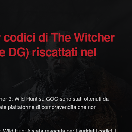
e DG) riscattati nel
cher 3: Wild Hunt su GOG sono stati ottenuti da
iate piattaforme di compravendita che non
Wild Hunt è stata revocata per i suddetti codici. I