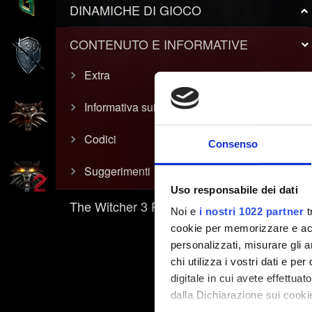
DINAMICHE DI GIOCO
CONTENUTO E INFORMATIVE
Extra
Informativa sui video
Codici
Consenso
Suggerimenti
Uso responsabile dei dati
The Witcher 3 REDkit
Noi e
i nostri 1022 partner
t
cookie per memorizzare e acce
personalizzati, misurare gli an
chi utilizza i vostri dati e pe
digitale in cui avete effettua
dalla Dichiarazione sui cookie