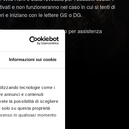
ivati e non funzioneranno nel caso in cui si tenti di
teri e iniziano con le lettere GS o DG.
ditore dal quale lo hai ottenuto per assistenza
Informazioni sui cookie
utilizzando tecnologie come i
re annunci e contenuti
vete la possibilità di scegliere
li solo su questa proprietà
consenso in qualsiasi momento