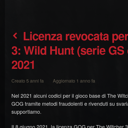
Licenza revocata per codici di The Witcher
3: Wild Hunt (serie GS 
2021
Creato 5 anni fa Aggiornato 1 anno fa
Nel 2021 alcuni codici per il gioco base di The Wit
GOG tramite metodi fraudolenti e rivenduti su svar
supportiamo.
Il 8 giugno 2021, la licenza GOG per The Witcher 3: 