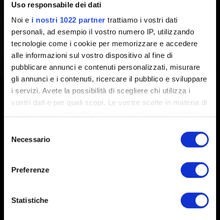
Uso responsabile dei dati
Progressione missioni
Noi e
i nostri 1022 partner
trattiamo i vostri dati
personali, ad esempio il vostro numero IP, utilizzando
Non riesco a procedere in una missione o a
tecnologie come i cookie per memorizzare e accedere
completarla
alle informazioni sul vostro dispositivo al fine di
pubblicare annunci e contenuti personalizzati, misurare
gli annunci e i contenuti, ricercare il pubblico e sviluppare
i servizi. Avete la possibilità di scegliere chi utilizza i
vostri dati e per quali scopi. Le vostre scelte in materia di
privacy sono applicabili solo su questa proprietà digitale
in cui avete effettuato le vostre scelte. È possibile
Selezione
modificare o revocare il proprio consenso in qualsiasi
Necessario
del
Italiano
momento dalla Dichiarazione sui cookie o facendo clic
consenso
sull'icona di attivazione della privacy.
RESTA CONNESSO
Preferenze
Con il tuo consenso, vorremmo anche:
raccogliere informazioni sulla tua posizione
Statistiche
geografica, con un'approssimazione di qualche