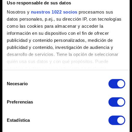
Uso responsable de sus datos
Progreso de misión
Nosotros y
nuestros 1022 socios
procesamos sus
datos personales, p.ej., su dirección IP, con tecnologías
No puedo completar una misión o progresar en
como las cookies para almacenar y acceder la
ella
información en su dispositivo con el fin de ofrecer
publicidad y contenido personalizados, medición de
publicidad y contenido, investigación de audiencia y
desarrollo de servicios. Tiene la opción de seleccionar
quién usa sus datos y con qué propósitos. Puede
cambiar o retirar su consentimiento en cualquier
momento desde la Declaración de cookies o clicando en
Selección
el Menú de consentimiento.
Necesario
de
Español
consentimiento
Si lo permite, también quisiéramos:
PERMANECE CONECTADO
Preferencias
Recopilar información sobre su ubicación
geográfica que puede tener una precisión de varios
metros
Estadística
Identificar su dispositivo analizándolo activamente