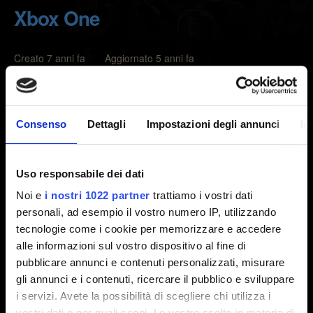
Xbox One
Creato 7 anni fa Aggiornato 5 anni fa
Se riscontri crash, schermate nere o problemi di
prestazioni mentre giochi su Xbox One, segui i passaggi
Consenso
Dettagli
Impostazioni degli annunci
In
indicati qui.
1. Riavvia la console.
Uso responsabile dei dati
2. Esegui un ciclo completo di spegnimento:
- Tieni premuto il pulsante Xbox per circa 10 secondi per
Noi e
i nostri 1022 partner
trattiamo i vostri dati
personali, ad esempio il vostro numero IP, utilizzando
spegnere la console.
tecnologie come i cookie per memorizzare e accedere
- Scollega il cavo di alimentazione e attendi 10 secondi.
alle informazioni sul vostro dispositivo al fine di
- Ricollega il cavo di alimentazione.
pubblicare annunci e contenuti personalizzati, misurare
- Premi il pulsante Xbox per accendere la console.
gli annunci e i contenuti, ricercare il pubblico e sviluppare
3. Se questa procedura non risolve il problema, reinstalla
i servizi. Avete la possibilità di scegliere chi utilizza i
il gioco.
vostri dati e per quali scopi. Le vostre scelte in materia di