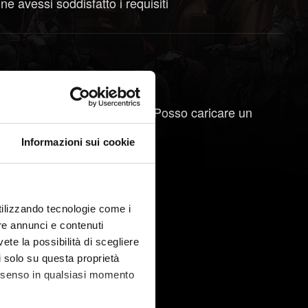
e avessi soddisfatto i requisiti
 scelta della storia diversa. Posso caricare un
Informazioni sui cookie
utilizzando tecnologie come i
re annunci e contenuti
vete la possibilità di scegliere
li solo su questa proprietà
consenso in qualsiasi momento