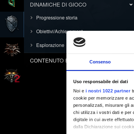
DINAMICHE DI GIOCO
Progressione storia
Obiettivi/Achievement
Esplorazione
CONTENUTO E INFORMATIVE
Consenso
Uso responsabile dei dati
Noi e
i nostri 1022 partner
t
cookie per memorizzare e acce
personalizzati, misurare gli an
chi utilizza i vostri dati e pe
digitale in cui avete effettua
dalla Dichiarazione sui cookie