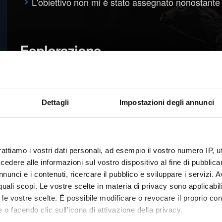
L'obiettivo non mi è stato assegnato nonostante n
Esplorazione
Non ho recuperato un forziere e/o vorrei fare una
salvataggio precedente?
Dettagli
Impostazioni degli annunci
rattiamo i vostri dati personali, ad esempio il vostro numero IP, 
dere alle informazioni sul vostro dispositivo al fine di pubblica
nunci e i contenuti, ricercare il pubblico e sviluppare i servizi. A
r quali scopi. Le vostre scelte in materia di privacy sono applicabi
to le vostre scelte. È possibile modificare o revocare il proprio 
 o facendo clic sull'icona di attivazione della privacy.